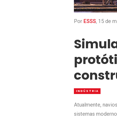
Por
ESSS
,
15 de m
Simul
protót
constr
INDÚSTRIA
Atualmente, navio
sistemas modernos