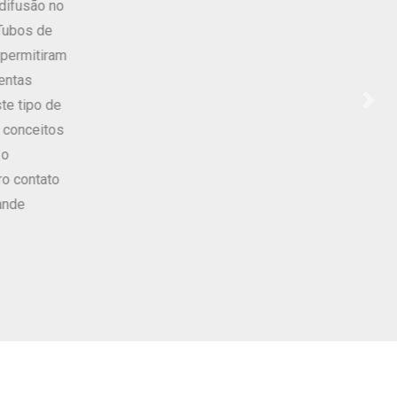
ndo uma melhoria na fabricação, montagem e
ais apresentam várias físicas embutidas, nem
ta com especialistas em cada área. Neste
esenta uma enorme ajuda para a indústria, sendo
ento que a empresa não contempla naquele
Nex
o trabalho em conjunto, foi construído pensando
naquele momento, podia apresentar. O resultado
o de todas as físicas que envolviam o
física podia ter maior impacto que outras,