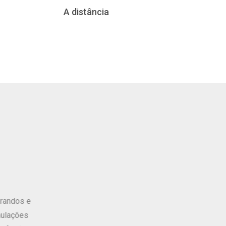
A distância
 foi em ajudar a equipe em entender aplicações
equipamento, cujo objetivo interno, era a