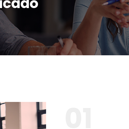
icado
01