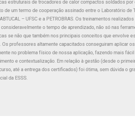
otimização de sua construção, visa
custos. Como equipamentos industri
sempre a equipe de engenharia cons
caso, o curso dedicado da ESSS apr
capaz de suprir áreas de conhecim
momento. Neste caso, a proposta, e 
nas lacunas técnicas que a equipe, 
atura e Laser
obtido foi um entendimento complet
equipamento, e verificado se alguma 
visando o resultado final.