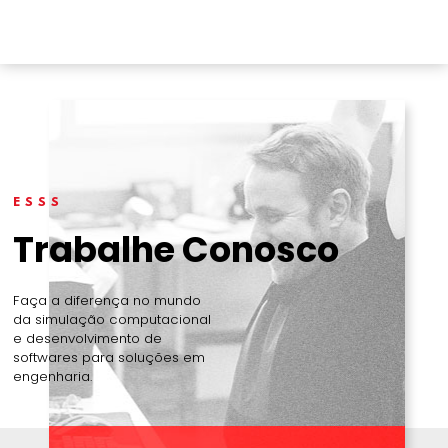
ESSS
Trabalhe Conosco
Faça a diferença no mundo
da simulação computacional
e desenvolvimento de
softwares para soluções em
engenharia.