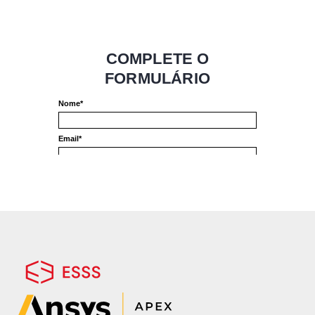
Ferramentas computacionais são um
recurso importante para simular diversas
condições operacionais destes sistemas,
maximizando a eficiência, em termos de
qualidade de resposta e minimizando o
tempo e o custo envolvidos.
Neste webinar, vveja como a simulação
numérica pode ser usada pelos
profissionais de engenharia desta indústria
para entender e predizer o
comportamento dos mais diversos
sistemas, processos e equipamentos nos
projetos navais e offshore.
TEMAS:
Simulação numérica para a indústria