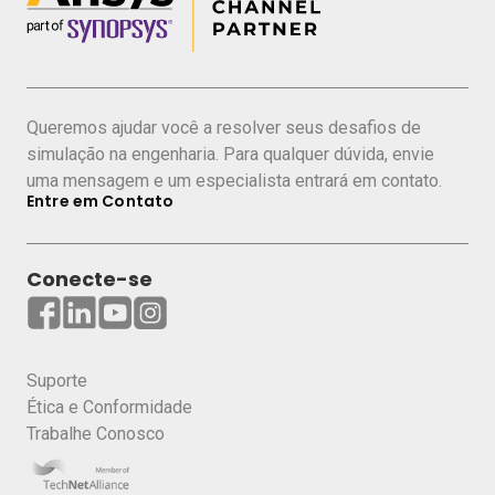
marítima e offshore
Avaliação estática e dinâmica de
estruturas navais
Fadiga em equipamentos offshore
Queremos ajudar você a resolver seus desafios de
simulação na engenharia. Para qualquer dúvida, envie
Estudo de impacto de ondas, sloshing e
uma mensagem e um especialista entrará em contato.
embarque de água
Entre em Contato
Análise de sistemas de propulsão
Conecte-se
Hidrodinâmica de embarcações e
sistemas de amarras
Redes de sensores wireless e
Suporte
posicionamento de antenas
Ética e Conformidade
APRESENTADORES:
Trabalhe Conosco