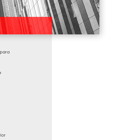
 para
e
lor