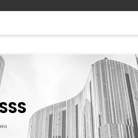
ções
Aprendizagem
A ESSS
ESSS
iro