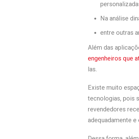
personalizada
Na análise din
entre outras a
Além das aplicaçõ
engenheiros que 
las.
Existe muito espa
tecnologias, pois 
revendedores rece
adequadamente e o
Dessa forma, além