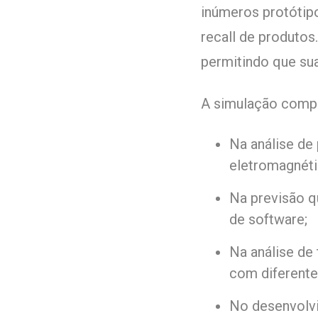
inúmeros protótipo
recall de produtos
permitindo que su
A simulação compu
Na análise de 
eletromagnéti
Na previsão q
de software;
Na análise de 
com diferente
No desenvolvi