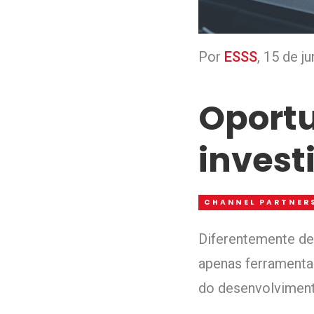
Por
ESSS
,
15 de j
Oportu
invest
CHANNEL PARTNER
Diferentemente de
apenas ferramentas
do desenvolviment