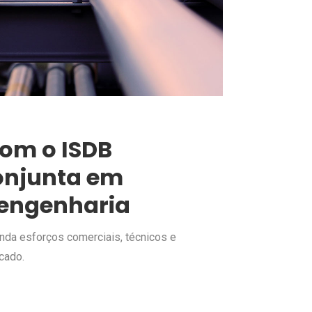
com o ISDB
onjunta em
 engenharia
da esforços comerciais, técnicos e
cado.