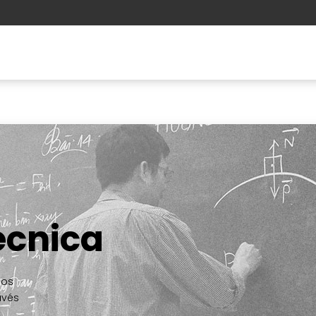
ções
Aprendizagem
A ESSS
écnica
cos
avés