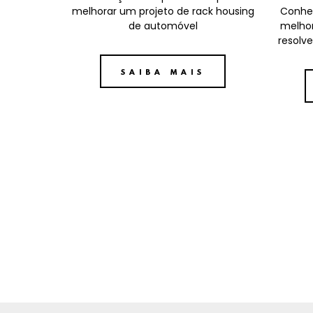
melhorar um projeto de rack housing
Conheç
de automóvel
melhor
resolve
SAIBA MAIS