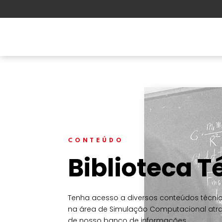
Ferramentas Ansys
Solu
CONTEÚDO
Biblioteca T
Tenha acesso a diversos conteúdos técni
na área de Simulação Computacional atr
de nosso banco de informações.