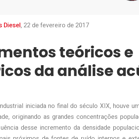
 Diesel
,
22 de fevereiro de 2017
entos teóricos e
cos da análise ac
ndustrial iniciada no final do século XIX, houve 
ade, originando as grandes concentrações popula
quência desse incremento da densidade populacio
mais próximos de fontes de ruído internos e exte