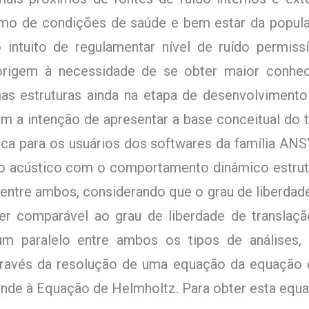
imo de condições de saúde e bem estar da popul
intuito de regulamentar nível de ruído permiss
 origem à necessidade de se obter maior conh
as estruturas ainda na etapa de desenvolviment
 tem a intenção de apresentar a base conceitual d
a para os usuários dos softwares da família ANS
acústico com o comportamento dinâmico estrutur
 entre ambos, considerando que o grau de liberdad
r comparável ao grau de liberdade de translação
 um paralelo entre ambos os tipos de análises
través da resolução de uma equação da equação
onde à Equação de Helmholtz. Para obter esta equa