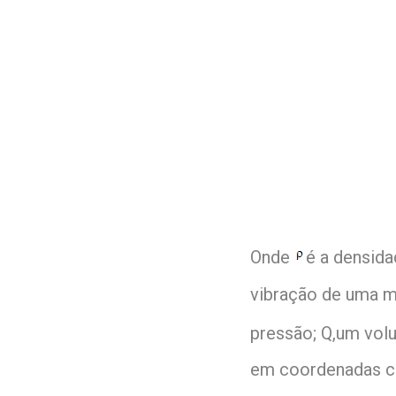
Onde
é a densida
vibração de uma m
pressão; Q,um vol
em coordenadas ca