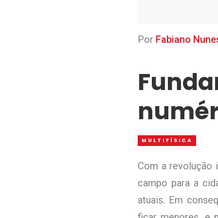
Por
Fabiano Nunes
Fundam
numéri
MULTIFÍSICA
Com a revolução i
campo para a cid
atuais. Em conse
ficar menores, e 