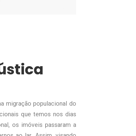
ústica
uma migração populacional do
cionais que temos nos dias
nal, os imóveis passaram a
rnos ao lar. Assim, visando