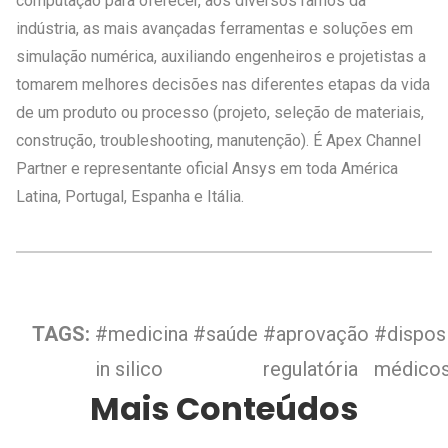
computação para oferecer, aos diversos ramos da
indústria, as mais avançadas ferramentas e soluções em
simulação numérica, auxiliando engenheiros e projetistas a
tomarem melhores decisões nas diferentes etapas da vida
de um produto ou processo (projeto, seleção de materiais,
construção, troubleshooting, manutenção). É Apex Channel
Partner e representante oficial Ansys em toda América
Latina, Portugal, Espanha e Itália.
TAGS:
#medicina
#saúde
#aprovação
#dispos
in silico
regulatória
médico
Mais Conteúdos