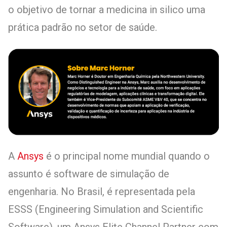
o objetivo de tornar a medicina in silico uma
prática padrão no setor de saúde.
A
Ansys
é o principal nome mundial quando o
assunto é software de simulação de
engenharia. No Brasil, é representada pela
ESSS (Engineering Simulation and Scientific
Software), um Ansys Elite Channel Partner com