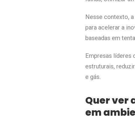
Nesse contexto, 
para acelerar a in
baseadas em tentat
Empresas líderes d
estruturais, reduz
e gás.
Quer ver 
em ambien