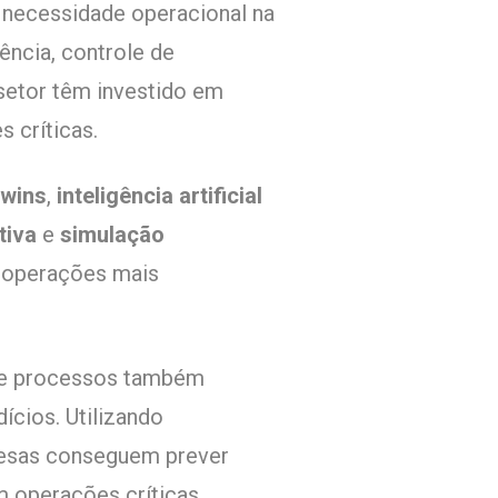
a necessidade operacional na
ência, controle de
setor têm investido em
 críticas.
Twins
,
inteligência artificial
tiva
e
simulação
r operações mais
 de processos também
ícios. Utilizando
esas conseguem prever
m operações críticas.