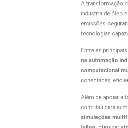
A transformação di
indústria de óleo 
emissões, seguran
tecnologias
capaze
Entre as principai
na automação indu
computacional mul
conectadas, eficien
Além de apoiar a 
contribui para aum
simulações multif
falhas, otimizar a