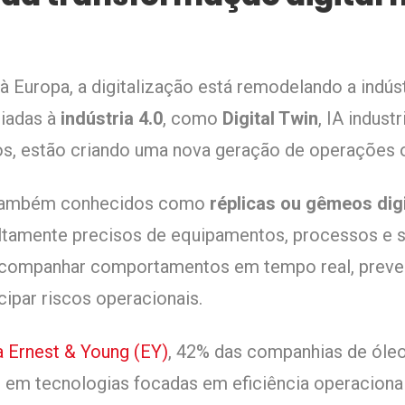
s
à Europa, a digitalização está remodelando a indúst
iadas à
indústria 4.0
, como
Digital Twin
, IA indus
vos, estão criando uma nova geração de operações 
 também conhecidos como
réplicas ou gêmeos digi
ltamente precisos de equipamentos, processos e sis
acompanhar comportamentos em tempo real, prever f
cipar riscos operacionais.
a Ernest & Young (EY)
, 42% das companhias de óleo
r em tecnologias focadas em eficiência operaciona