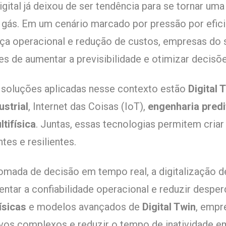
gital já deixou de ser tendência para se tornar um
e gás. Em um cenário marcado por pressão por efici
ça operacional e redução de custos, empresas do 
s de aumentar a previsibilidade e otimizar decisões
s soluções aplicadas nesse contexto estão
Digital 
strial
, Internet das Coisas (IoT),
engenharia predi
tifísica
. Juntas, essas tecnologias permitem cria
tes e resilientes.
tomada de decisão em tempo real, a digitalização
entar a confiabilidade operacional e reduzir desperd
ísicas
e modelos avançados de
Digital Twin
, empr
tivos complexos e reduzir o tempo de inatividade e