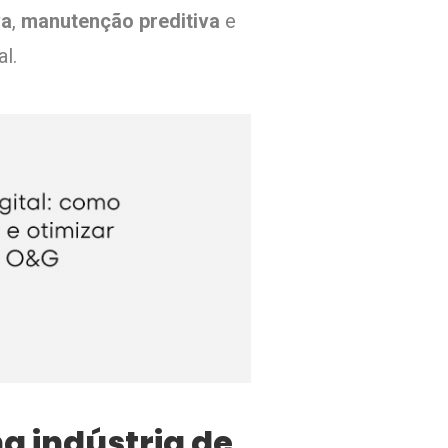
va
,
manutenção preditiva
e
al.
a indústria de