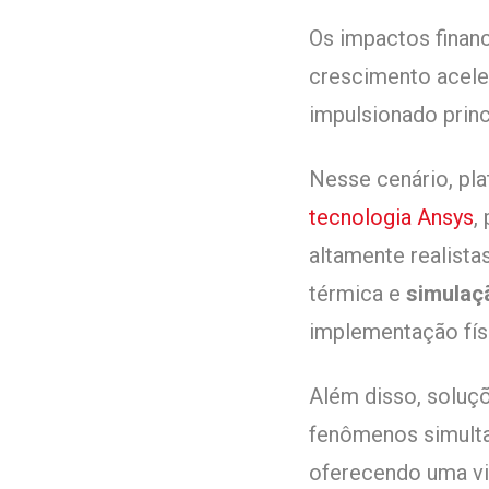
Os impactos finan
crescimento aceler
impulsionado prin
Nesse cenário, pl
tecnologia Ansys
,
altamente realist
térmica e
simulaç
implementação fís
Além disso, soluç
fenômenos simultan
oferecendo uma vi