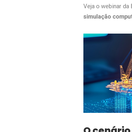
Veja o
webinar da
simulação comput
O cenário