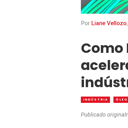
Por
Liane Vellozo
Como D
aceler
indúst
INDÚSTRIA
ÓLEO
Publicado origina