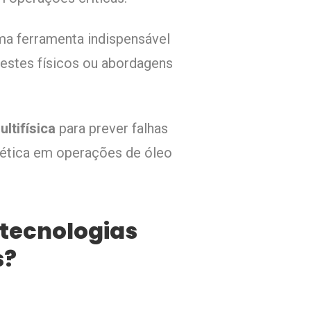
ma ferramenta indispensável
testes físicos ou abordagens
ltifísica
para prever falhas
rgética em operações de óleo
 tecnologias
s?