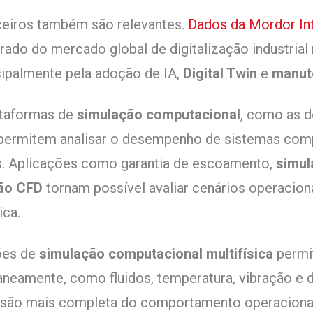
ceiros também são relevantes.
Dados da Mordor Int
ado do mercado global de digitalização industrial 
cipalmente pela adoção de IA,
Digital Twin
e
manut
ataformas de
simulação computacional
, como as 
 permitem analisar o desempenho de sistemas co
as. Aplicações como garantia de escoamento,
simul
ão CFD
tornam possível avaliar cenários operacio
ica.
ões de
simulação computacional multifísica
permit
eamente, como fluidos, temperatura, vibração e d
são mais completa do comportamento operacional