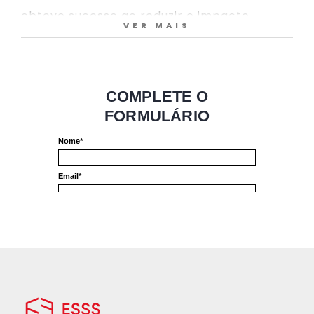
obteve sucesso ao reduzir o impacto
VER MAIS
causado por embalagens de madeira,
utilizadas para acondicionar motores
elétricos.
Vamos debater com Beatriz Ostetto,
engenheira especialista em simulação de
embalagens na WEG, conhecendo detalhes
do projeto e a visão compartilhada entre a
empresa e a ESSS para um planeta mais
verde e consciente.
Temas:
Desafios da sustentabilidade no contexto
industrial
Simulação computacional e a