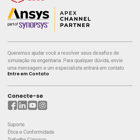
industrialização verde
Caso de sucesso WEG: Redução no
consumo de madeira em embalagens
Explore o papel fundamental da engenharia
e da simulação computacional no cenário
Queremos ajudar você a resolver seus desafios de
da sustentabilidade na indústria,
simulação na engenharia. Para qualquer dúvida, envie
entendendo como as novas tecnologias
uma mensagem e um especialista entrará em contato.
contribuem para economizar recursos,
Entre em Contato
energia e emissões.
Conecte-se
Apresentador:
Suporte
Ética e Conformidade
Trabalhe Conosco