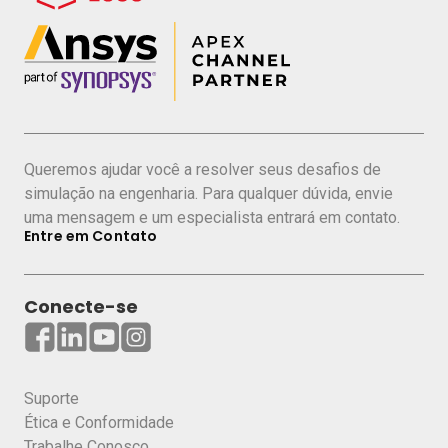
Controle de poluição ambiental
Corrosão e erosão
Você aprenderá a aplicar a simulação
desde a fase de projeto para a redução de
impactos ambientais, paradas não
programadas e custos em operação,
Queremos ajudar você a resolver seus desafios de
otimizando a eficiência energética, a
simulação na engenharia. Para qualquer dúvida, envie
uma mensagem e um especialista entrará em contato.
capacidade e a utilização de matérias-
Entre em Contato
primas.
Conecte-se
Apresentadores
Suporte
Ética e Conformidade
Trabalhe Conosco