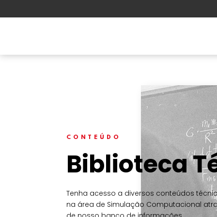
Ferramentas Ansys
Solu
CONTEÚDO
Biblioteca T
Tenha acesso a diversos conteúdos técni
na área de Simulação Computacional atr
de nosso banco de informações.