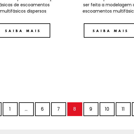
ásicas de escoamentos
ser feita a modelagem 
multifásicos dispersos
escoamentos multifási
SAIBA MAIS
SAIBA MAIS
1
…
6
7
8
9
10
11