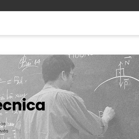
ções
Aprendizagem
A ESSS
écnica
cos
avés