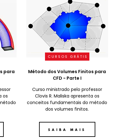
CURSOS GRÁTIS
s para
Método dos Volumes Finitos para
CFD - Parte I
essor
Curso ministrado pelo professor
a os
Clovis R. Maliska apresenta os
 método
conceitos fundamentais do método
dos volumes finitos.
SAIBA MAIS