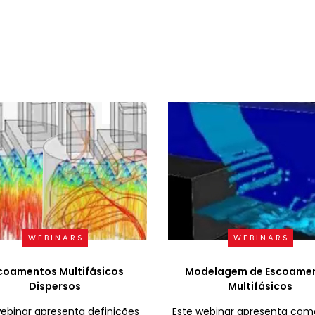
WEBINARS
WEBINARS
coamentos Multifásicos
Modelagem de Escoame
Dispersos
Multifásicos
webinar apresenta definições
Este webinar apresenta co