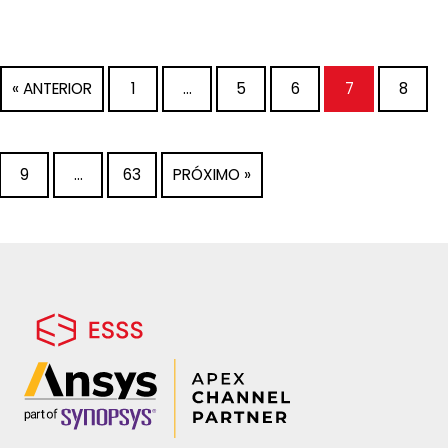
« ANTERIOR
1
…
5
6
7
8
9
…
63
PRÓXIMO »