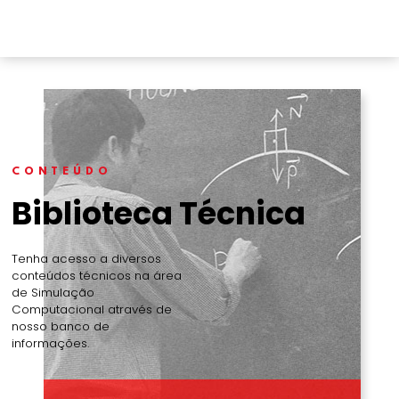
CONTEÚDO
Biblioteca Técnica
Tenha acesso a diversos
conteúdos técnicos na área
de Simulação
Computacional através de
nosso banco de
informações.