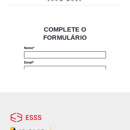
SHOW MORE
pelo fato de auxiliarem os profissionais de
engenharia a entender e predizer o
comportamento do escoamento de fluidos
nos mais diversos sistemas, processos e
equipamentos.
CONTEÚDO:
Introdução à Dinâmica dos Fluidos
Computacional (CFD)
Modelagem de Sistemas Multifásicos,
Transferência de Calor e Massa e Reações
Análise de Garantia de Escoamento (Flow
Assurance):
Erosão em Linhas e Equipamentos;
Previsão de Regimes de Escomento