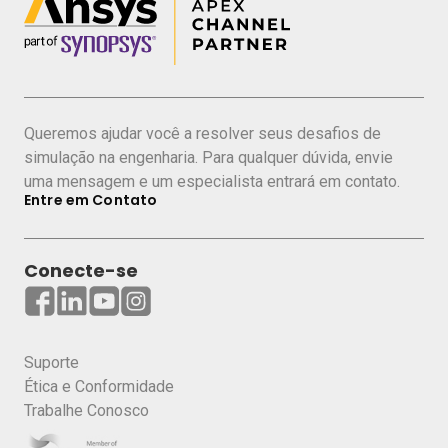
Multifásico;
Prevenção na Formação de Hidratos.
Simulação e Análise em Plantas de
Processamento Primário: Equipamentos
Topside e Submarinos
Queremos ajudar você a resolver seus desafios de
Avaliação de Isolamento em Equipamentos
simulação na engenharia. Para qualquer dúvida, envie
Submarinos
uma mensagem e um especialista entrará em contato.
Vibração/Movimento Induzido por Vórtices em
Entre em Contato
Risers e Jumpers
Interação Fluido-Estrutura Aplicado a
Conecte-se
Equipamentos Offshore
Metodologia para Avaliação de Processo de
“Cool Down” em Separador Trifásico
Suporte
Submarino, apresentado por FMC
Ética e Conformidade
Technologies
Trabalhe Conosco