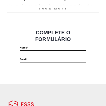
desgaste e quebra dos equipamentos de
SHOW MORE
transporte, bem como minimizar as perdas
de matéria-prima.
Para atingir esse objetivo, as empresas de
mineração estão recorrendo a ferramentas
de simulação computacional para melhorar
os equipamentos de transporte, reduzir as
falhas, melhorar a durabilidade e aumentar
a produtividade desses equipamentos.
CONTEÚDO:
Introdução à simulação DEM;
Simulação de materiais úmidos;
Como criar formas de partículas reais;
Acoplamento Rocky DEM com as soluções