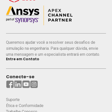
Ansys;
Simulação de Desgaste;
Simulação em GPUs.
Queremos ajudar você a resolver seus desafios de
simulação na engenharia. Para qualquer dúvida, envie
COMPARTILHAR ESTE WEBINAR
uma mensagem e um especialista entrará em contato.
Entre em Contato
Conecte-se
Suporte
Ética e Conformidade
Trabalhe Conosco