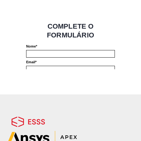
A WEG, maior produtora de motores
elétricos nas Américas e uma das maiores
produtoras de equipamentos elétricos do
mundo, é responsável por produzir mais de
10 milhões de unidades anualmente. Seus
engenheiros usam as abrangentes
ferramentas de análise da Ansys para
modelar fenômenos eletromagnéticos,
térmicos e mecânicos dos motores. A
otimização do projeto ajudou o time de
engenheiros a fornecerem ótima eficiência
energética, baixo nível de ruído e alta vida
útil de rolamentos da nova linha de
motores elétricos W50.