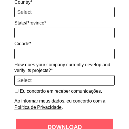
Country*
de design, minimizando riscos e
possibilitando o diálogo com autoridades
sobre o uso da simulação para certificação.
State/Province*
A ferramenta foi aplicada à iluminação de
emergência da cabine, iluminação externa
Cidade*
e análise de aparência em diferentes
modelos de aeronaves.
How does your company currently develop and
Benefícios
verify its projects?*
Ao utilizar validação digital, a Embraer
minimizou riscos de desenvolvimento,
Eu concordo em receber comunicações.
acelerou prazos e reduziu custos de
Ao informar meus dados, eu concordo com a
retrabalho. As simulações ópticas
Política de Privacidade
.
permitiram testes aprofundados das
variações de design, garantindo alta
DOWNLOAD