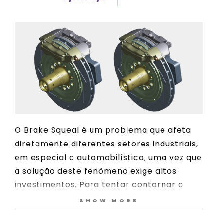
O Brake Squeal é um problema que afeta
diretamente diferentes setores industriais,
em especial o automobilístico, uma vez que
a solução deste fenômeno exige altos
investimentos. Para tentar contornar o
problema de ruído em sistema de
SHOW MORE
frenagem, algumas empresas têm