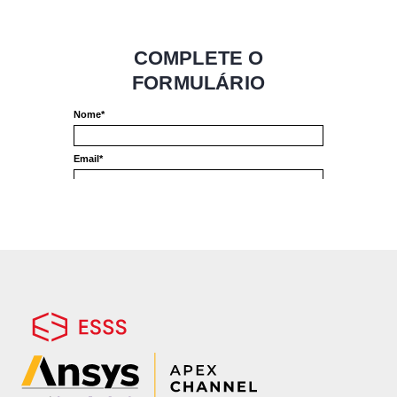
recorrido aos sistemas de simulação
computacional para analisar e desenvolver
sistemas mais confiáveis.
Para entender como essa análise pode ser
feita, o artigo “Brake Squeal Analysis using
Ansys” apresenta três metodologias que
podem ser utilizadas para realizar análises
modais de brake squeal e determinar
frequências instáveis do sistema de freios,
usando a análise de elementos finitos com
as ferramentas Ansys.
COMPARTILHAR ESTE ARTIGO