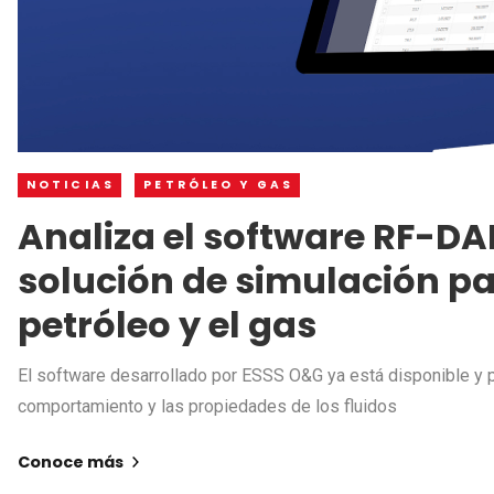
NOTICIAS
PETRÓLEO Y GAS
Analiza el software RF-D
solución de simulación par
petróleo y el gas
El software desarrollado por ESSS O&G ya está disponible y p
comportamiento y las propiedades de los fluidos
Conoce más