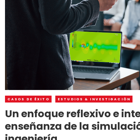
CASOS DE ÉXITO
ESTUDIOS & INVESTIGACIÓN
Un enfoque reflexivo e int
enseñanza de la simulació
ingeniería