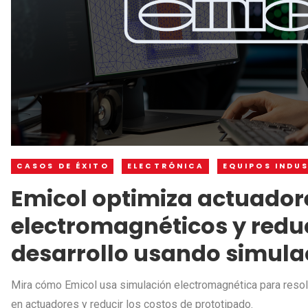
CASOS DE ÉXITO
ELECTRÓNICA
EQUIPOS INDU
Emicol optimiza actuador
electromagnéticos y redu
desarrollo usando simula
Mira cómo Emicol usa simulación electromagnética para resol
en actuadores y reducir los costos de prototipado.