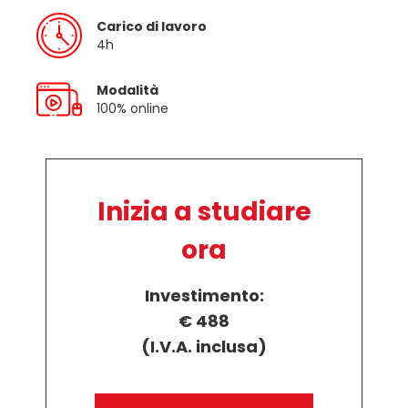
Carico di lavoro
4h
Modalità
100% online
Inizia a studiare
ora
Investimento:
€ 488
(I.V.A. inclusa)