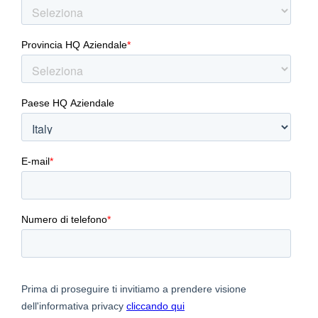
scelte migliori in termini di materiali
utilizzati sin dalla fase iniziale di design.
Argomenti:
Presentazione generale del tool Ansys Granta
Esempi pratici
Domande e risposte
Cosa imparerai:
Occasione di partecipare ad una
introduzione sulla simulazione numerica e
gli strumenti Ansys Granta, con alcuni
esempi relativi a questi strumenti. Inclusa la
possibilità di interazione tramite
domande/curiosità riferite al contesto.
Panelisti: