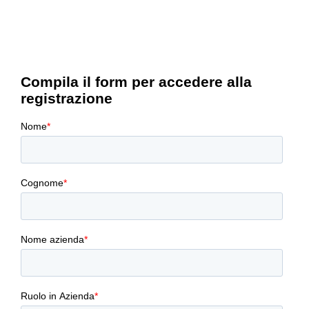
migliori affinché il prodotto soddisfi i
requisiti specifici, con particolare
attenzione alla sostenibilità e alla
valutazione dell’impatto ambientale dei
componenti oggetto di studio.
Esploreremo il tool Ansys Granta e la
selezione dei materiali in un contesto
sempre più complesso anche per la
presenza di direttive puntuali e stringenti in
termini di sostanze pericolose.
Unisciti a noi per scoprire come accelerare
il processo di progettazione, portando
avanti solo le opzioni migliori verso le fasi di
valutazione successive, partendo con le