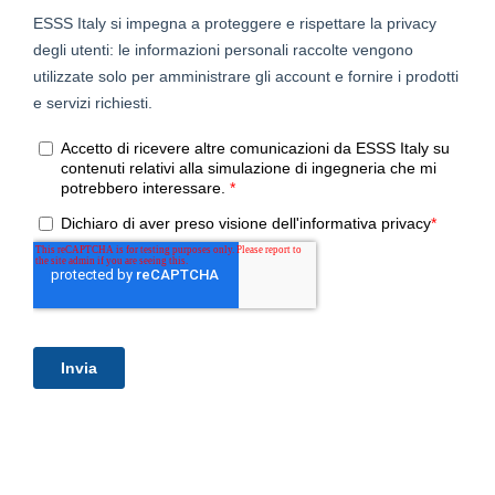
Silvia Di Rosa
Pre-sales Engineer and Sales Team Support,
ESSS Italia
Ingegnere dei materiali orientamento meccanico
laureata presso l’Università degli Studi di Trento.
Negli anni ha sviluppato le sue competenze
tecniche principalmente nell’ambito della
progettazione meccanica, della modellazione ad
elementi finiti dei processi di fonderia e
forgiatura oltre ad aver contribuito ad importanti
progetti di innovazione in ottica di
alleggerimento veicolo vista la sua lunga
esperienza nel gruppo FIAT (oggi Stellantis). Dal
2013 al 2023 in Enginsoft, attualmente lavora nel
team tecnico di ESSS Italia come referente per le