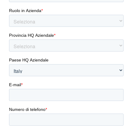
CAD attraverso un’attenta e dettagliata
presentazione delle sue potenzialità,
insieme ad una demo guidata che illustrerà
le tecniche e le metodologie per la
simulazione multifisica della macchina, nel
rispetto delle specifiche richieste, fino
all’ottimizzazione multi-obiettivo delle
performance.
Cosa imparerai
Quali sono le sfide più critiche da affrontare
durante la progettazione di un motore di
trazione per veicoli elettrici
Ad utilizzare la simulazione per anticipare le
scelte progettuali fin dalle prime fasi dello
sviluppo del prodotto