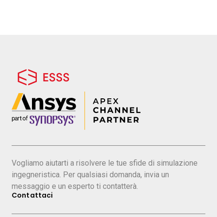
Laurea magistrale in Ingegneria
Meccanica con specializzazione in
macchine elettriche. Iniziò a
lavorare in EnginSoft nel 2006.
Inizialmente come strutturista.
Dall’acquisizione di Ansoft
cominciò ad utilizzare Ansys
Maxwell di cui divento il Product
Manager. Fino al 2020 lavoro sia
come Application Engineer nel
supporto alle vendite dei prodotti
Ansys (sempre più nell’abito della
Vogliamo aiutarti a risolvere le tue sfide di simulazione
disciplina EBU) che come Project
ingegneristica. Per qualsiasi domanda, invia un
Manager nella realizzazione di
messaggio e un esperto ti contatterà.
Contattaci
progetti di consulenza. Dal 2020 al
2022 ricopro il ruolo di Head of