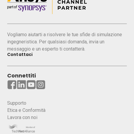
Senior Application Engineer, ESSS Italia
Laurea Magistrale in Ingegneria Matematica al
Politecnico di Torino, analista FEM dal 2013 con
esperienza sia in ambito implicito strutturale che
Vogliamo aiutarti a risolvere le tue sfide di simulazione
ambito esplicito con applicazioni in vari settori
ingegneristica. Per qualsiasi domanda, invia un
industriali tra i quali automotive, aerospace,
messaggio e un esperto ti contatterà.
Contattaci
ferroviario e nucleare.
Connettiti
Supporto
Etica e Conformità
Lavora con noi