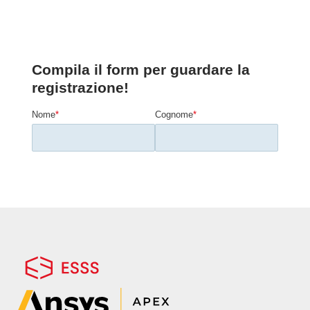
sperimentali, tra cui quelle di impatto.
Unisciti al nostro webinar dove
mostreremo la creazione di un modello
FEM in Ansys LS-DYNA per la verifica di
un crash test automobilistico,
analizzando le varie fasi di sviluppo fino
al post processing finale dei risultati.
Propedeuticità
Consigliate conoscenze base di metodi agli
elementi finiti e del risolutore esplicito
Ansys LS-DYNA.
Presentatore:
Valerio Caputo