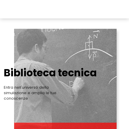
Biblioteca tecnica
Entra nell'universo della
simulazione e amplia le tue
conoscenze