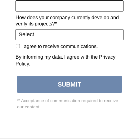
Caso di studio in inglese
Sorgente:
Newsletter EnginSoft Year 16 n°2
How does your company currently develop and
verify its projects?*
I agree to receive communications.
CONDIVIDI QUESTA STORIA
By informing my data, I agree with the
Privacy
Policy
.
SUBMIT
** Acceptance of communication required to receive
our content