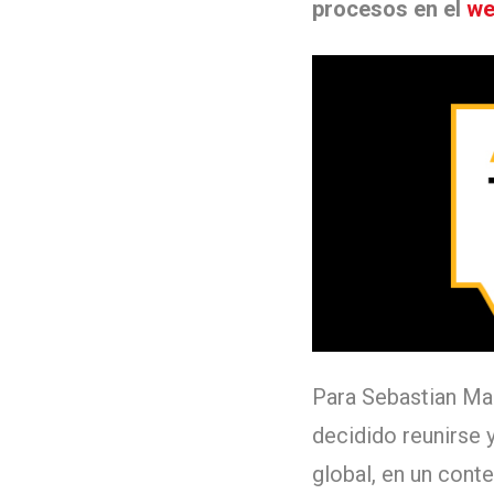
procesos en el
we
Para Sebastian Mag
decidido reunirse 
global, en un cont