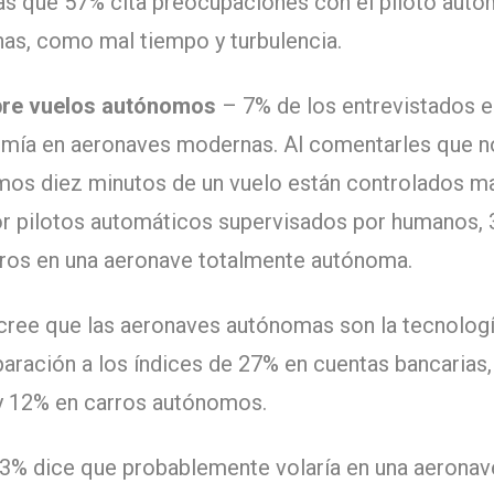
ras que 57% cita preocupaciones con el piloto aut
nas, como mal tiempo y turbulencia.
bre vuelos autónomos
– 7% de los entrevistados e
nomía en aeronaves modernas. Al comentarles que 
imos diez minutos de un vuelo están controlados ma
or pilotos automáticos supervisados por humanos,
uros en una aeronave totalmente autónoma.
ree que las aeronaves autónomas son la tecnología
aración a los índices de 27% en cuentas bancarias
 12% en carros autónomos.
3% dice que probablemente volaría en una aeronav