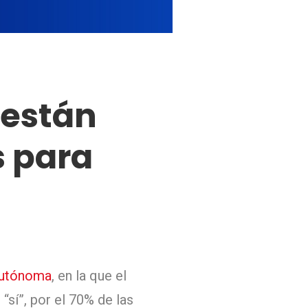
¿están
s para
autónoma
, en la que el
“sí”, por el 70% de las