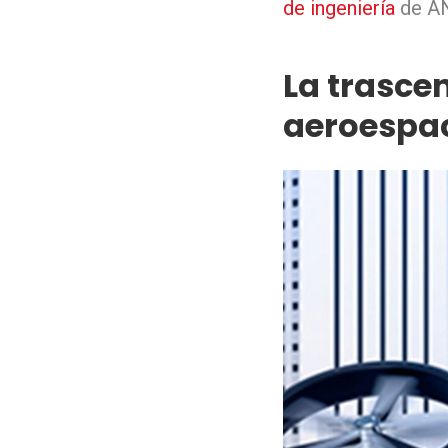
de ingeniería
de A
La trascen
aeroespac