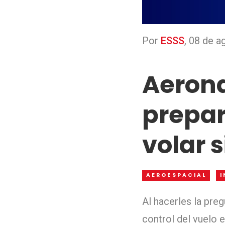
Por
ESSS
,
08 de a
Aeron
prepar
volar s
AEROESPACIAL
I
Al hacerles la pre
control del vuelo e