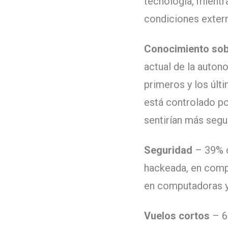
tecnología, mient
condiciones exter
Conocimiento so
actual de la auto
primeros y los últ
está controlado p
sentirían más seg
Seguridad
– 39% c
hackeada, en comp
en computadoras y
Vuelos cortos
– 6