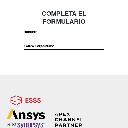
Teniendo esto en cuenta, preparamos
una masterclass con los Fundamentos
de análisis estructural, donde
aprenderás cómo este método hace
posible un mayor realismo en la
predicción del comportamiento y
rendimiento de productos complejos.
Mostraremos cómo la simulación
estructural permite estudiar el
comportamiento de componentes o
conjuntos sometidos a condiciones y
cargas utilizadas para análisis y
optimización. Este proceso proporciona
agilidad en el desarrollo y en
modificaciones de proyectos, asegurando
la calidad, eficiencia y seguridad del