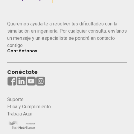
producto final.
Conoce más sobre esta tecnología cada
Queremos ayudarte a resolver tus dificultades con la
vez más demandada por las industrias.
simulación en ingeniería. Por cualquier consulta, envíanos
un mensaje y un especialista se pondrá en contacto
Lo que verás en esta masterclass:
contigo.
Contáctanos
Introducción al Análisis Estructural
Conceptos básicos
Conéctate
Tipos de análisis
Procedimiento general
Decisiones preliminares y buenas prácticas
Suporte
Aplicación práctica: estudio de caso
Ética y Cumplimiento
Trabaja Aquí
PRESENTADOR: