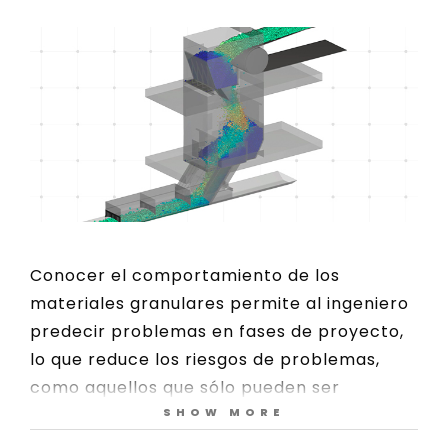
Conocer el comportamiento de los
materiales granulares permite al ingeniero
predecir problemas en fases de proyecto,
lo que reduce los riesgos de problemas,
como aquellos que sólo pueden ser
SHOW MORE
detectados después del inicio de las
operaciones. A partir de ensayos