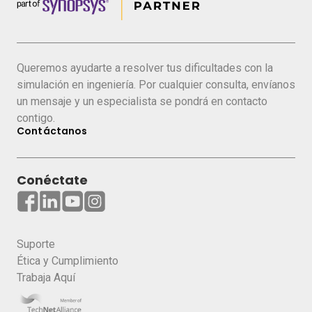
Equipos de manipulación de materiales
Puntos de Transferencia
Correas Transportadoras
Chutes
Queremos ayudarte a resolver tus dificultades con la
Equipamiento de Molienda
simulación en ingeniería. Por cualquier consulta, envíanos
Normas aplicables para el cálculo de cargas
un mensaje y un especialista se pondrá en contacto
Métodos analíticos y numéricos para cálculo
contigo.
Contáctanos
de cargas
Problemas comunes del transporte de
materiales
Conéctate
Uso de la herramienta Rocky DEM para ilustrar
un estudio de caso:
Presentación de la interfaz del software
Suporte
Construcción de un setup, haciendo los
Ética y Cumplimiento
principales ajustes para ejecutar una
Trabaja Aquí
simulación