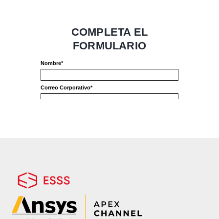
experimentales específicos es posible
identificar las características del material
y simular el comportamiento estático y
dinámico utilizando herramientas CAE,
como Rocky DEM.
Este webinar presentará la poderosa y
versátil herramienta Rocky y como la
simulación DEM puede ayudar en la
reproducción de problemas de flujo en
equipos de manejo de material particulado
y también como prueba de soluciones
aplicables a estos.
TEMAS
Configuración de una planta industrial típica