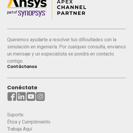
Desarollo de redes de antenas
Investigación de rendimiento de antenas
instaladas en vehículos
Modelado de la interacción de los radares
instalados en el choque
Queremos ayudarte a resolver tus dificultades con la
simulación en ingeniería. Por cualquier consulta, envíanos
Estudio de reflexiones y dispersión espectral
un mensaje y un especialista se pondrá en contacto
Simulación de casos reales de vehículos
contigo.
autónomos
Contáctanos
Conéctate
COMPARTE ESTE EVENTO
Suporte
Ética y Cumplimiento
Trabaja Aquí