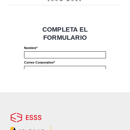
SHOW MORE
vehículos autónomos.
Los productos de simulación
electromagnética de
ANSYS
están
desarrollados específicamente para
resolver los desafíos de comunicación
inalámbrica con un flujo de trabajo potente
y con tecnología de punta.
VEA EL WEBINAR GRATUITAMENTE Y
DESCUBRA CÓMO LA SIMULACIÓN
CON RADARES AUTOMOTRICES PARA
VEHÍCULOS AUTÓNOMOS ESTÁ
TRANSFORMANDO NUESTRO MUNDO.
CONTENIDO