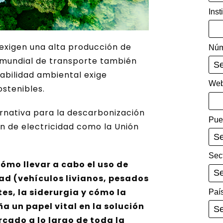
Inst
 exigen una alta producción de
Núm
mundial de transporte también
abilidad ambiental exige
Web
ostenibles.
rnativa para la descarbonización
Pue
 de electricidad como la Unión
Sec
ómo llevar a cabo el uso de
ad (vehículos livianos, pesados
tes, la siderurgia y cómo la
Paí
un papel vital en la solución
rcado a lo largo de toda la