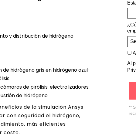
Est
¿Có
emp
to y distribución de hidrógeno
A
Al p
n de hidrógeno gris en hidrógeno azul;
Pri
isis
ámaras de pirólisis, electrolizadores,
bustión de hidrógeno
neficios de la simulación Ansys
** 
rec
r con seguridad el hidrógeno,
dimiento, más eficientes
 costo.