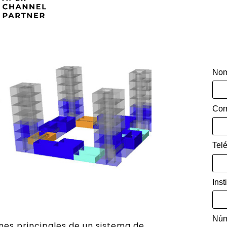
Nom
Cor
Tel
Inst
Núm
nes principales de un sistema de