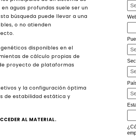
 en aguas profundas suele ser un
 Esta búsqueda puede llevar a una
Web
ables, o no atienden
ecto.
Pue
 genéticos disponibles en el
mientas de cálculo propias de
Sec
a de proyecto de plataformas
Paí
bjetivos y la configuración óptima
 de estabilidad estática y
Est
CCEDER AL MATERIAL.
¿Có
emp