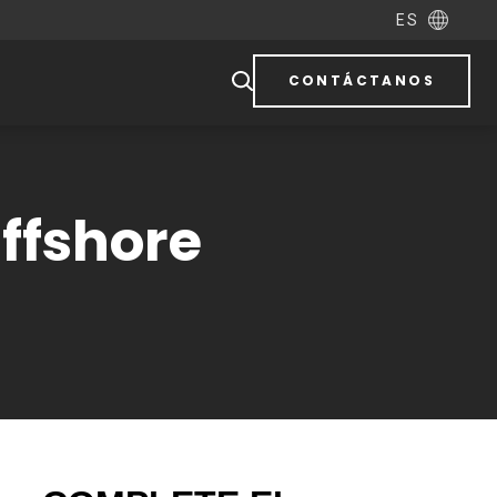
ES
CONTÁCTANOS
ffshore