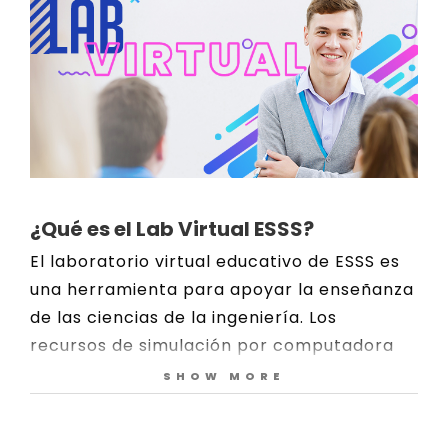
¿Qué es el Lab Virtual ESSS?
El laboratorio virtual educativo de ESSS es
una herramienta para apoyar la enseñanza
de las ciencias de la ingeniería. Los
recursos de simulación por computadora
se integran a la teoría de manera
SHOW MORE
didáctica, con el objetivo de expandir el
aprendizaje y facilitar la comprensión de