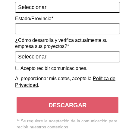
Evaluación de daños por vibración – Lloyd’s
Register
Estado/Provincia*
Sobrecalentamiento de quemadores – PTT
Group
¿Cómo desarrolla y verifica actualmente su
empresa sus proyectos?*
Acepto recibir comunicaciones.
COMPARTE ESTE CONTENIDO
Al proporcionar mis datos, acepto la
Política de
Privacidad
.
DESCARGAR
** Se requiere la aceptación de la comunicación para
recibir nuestros contenidos