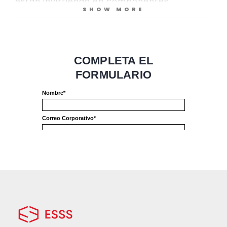
están invirtiendo en componentes
SHOW MORE
electrónicos y software, como es la
integración entre todos los sistemas del
producto. Para desarrollar productos cada
vez más eficientes y que antecedan las
nuevas demandas del mercado, las
empresas precisan adaptarse y mejorar los
procesos de desarrollo de los productos
constantemente.
En este sentido, la simulación
computacional es una herramienta útil
para garantizar la calidad y la eficiencia en
el desarrollo de los productos y reducir
costos relacionados en los procesos.
Descubra como las empresas están
utilizando estas herramientas en el e-Book