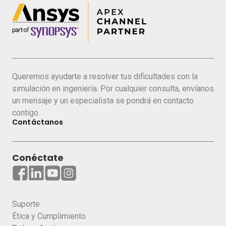
“Why Engineering Simulation is Critical to
Your Smart Product’s Success in the
Internet of Things”.
COMPLETE EL FORMULARIO PARA
Queremos ayudarte a resolver tus dificultades con la
INGRESAR AL CONTENIDO COMPLETO
simulación en ingeniería. Por cualquier consulta, envíanos
DEL E-BOOK.
un mensaje y un especialista se pondrá en contacto
contigo.
Contáctanos
Conéctate
COMPARTE ESTE E-BOOK
Suporte
Ética y Cumplimiento