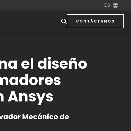
ES
CONTÁCTANOS
na el diseño
rmadores
ón Ansys
evador Mecánico de