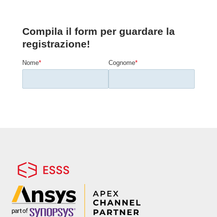
delle geometrie e la valutazione in tempo
reale delle performance permettano
un’esplorazione approfondita delle
alternative progettuali.
Si mostrerà come il confronto sistematico
tra materiali, configurazioni e parametri
operativi consenta di convergere
rapidamente verso il design ottimale.
L’obiettivo è fornire le competenze per
integrare tale approccio nel workflow
Ansys consolidato, al fine di ottimizzare i
processi di sviluppo prodotto, migliorare la
qualità e ridurre significativamente il time-
to-market, acquisendo un decisivo