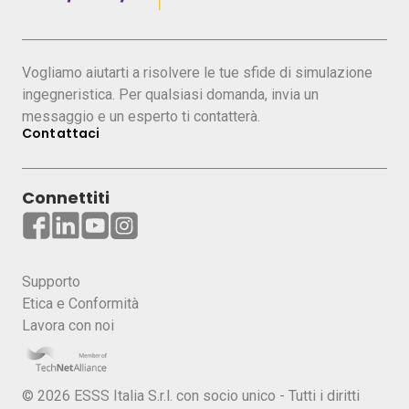
vantaggio competitivo.
Cosa imparerai:
Vogliamo aiutarti a risolvere le tue sfide di simulazione
Presentazione generale del tool Ansys
ingegneristica. Per qualsiasi domanda, invia un
Discovery
messaggio e un esperto ti contatterà.
Contattaci
Esempi pratici
Domande e risposte
Connettiti
Chi dovrebbe partecipare:
Ingegneri, tecnici e progettisti coinvolti
nello sviluppo-prodotto
Supporto
Etica e Conformità
Lavora con noi
Panelista:
© 2026 ESSS Italia S.r.l. con socio unico - Tutti i diritti