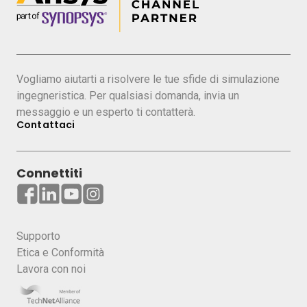
Ingegneri, tecnici e analisti che operano nel
campo della simulazione meccanica e
desiderano migliorare i processi di post-
processing e automazione.
Vogliamo aiutarti a risolvere le tue sfide di simulazione
Panelista:
ingegneristica. Per qualsiasi domanda, invia un
messaggio e un esperto ti contatterà.
Contattaci
Valerio Caputo
Senior Application Engineer, ESSS Italia
Laurea Magistrale in Ingegneria Matematica
Connettiti
al Politecnico di Torino, analista FEM dal
2013 con esperienza sia in ambito implicito
strutturale che ambito esplicito con
Supporto
applicazioni in vari settori industriali tra i
Etica e Conformità
quali automotive, aerospace, ferroviario e
Lavora con noi
nucleare.