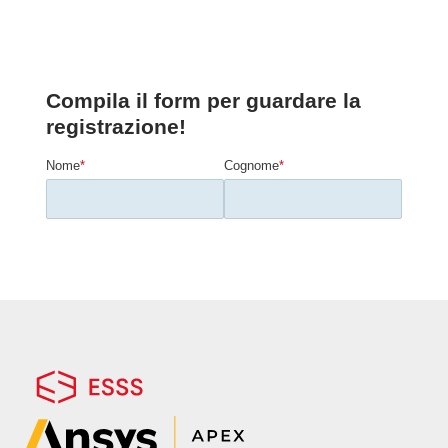
gestire e analizzare i dati di simulazione,
sviluppando flussi di lavoro personalizzati
ed efficienti. Gli esempi pratici
mostreranno come applicare queste
tecnologie per ridurre i tempi di
elaborazione e migliorare la qualità dei
risultati.
Cosa imparerai:
Introduzione a PyMechanical per l’automazione
nella simulazione meccanica
Come gestire ed elaborare grandi volumi di
dati
Esempi pratici di applicazione di PyMechanical
Chi dovrebbe partecipare: