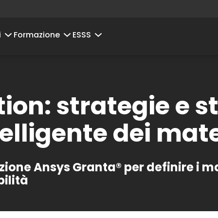
i
Formazione
ESSS
tion: strategie e 
elligente dei mate
one Ansys Granta® per definire i mate
ilità