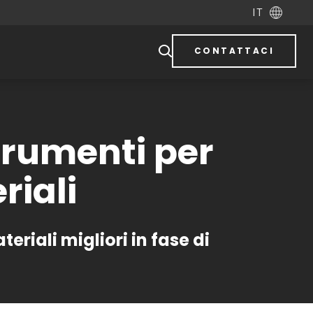
IT
CONTATTACI
strumenti per
riali
riali migliori in fase di