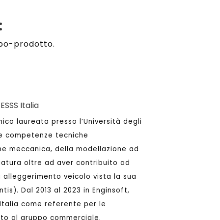
:
uppo-prodotto.
SSS Italia
co laureata presso l’Università degli
 sue competenze tecniche
one meccanica, della modellazione ad
giatura oltre ad aver contribuito ad
i alleggerimento veicolo vista la sua
tis). Dal 2013 al 2023 in Enginsoft,
Italia come referente per le
rto al gruppo commerciale.