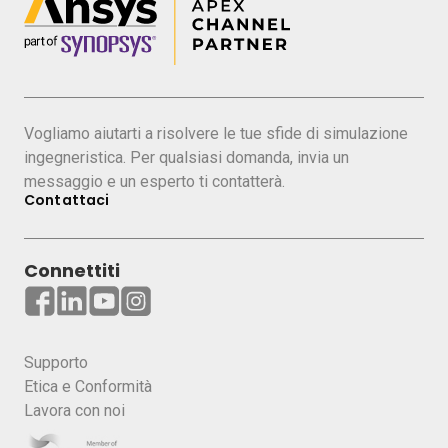
vantaggio competitivo
nel settore delle
turbomacchine.
Cosa imparerai:
Presentazione tool Ansys per le
Vogliamo aiutarti a risolvere le tue sfide di simulazione
turbomacchine
ingegneristica. Per qualsiasi domanda, invia un
messaggio e un esperto ti contatterà.
Case study
Contattaci
Domande e risposte
Chi dovrebbe partecipare:
Connettiti
Ingegneri, tecnici e progettisti coinvolti
nello sviluppo prodotto di
turbomacchine
Supporto
Etica e Conformità
Lavora con noi