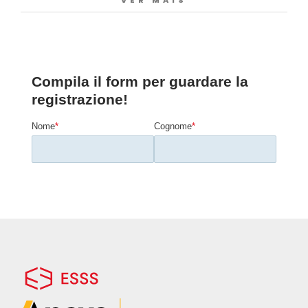
VER MAIS
solutori Ansys
(fluidodinamici, strutturali e
di produzione) per ottimizzare il design in
modo olistico. Si dimostrerà come un
approccio simulativo integrato permetta di
bilanciare obiettivi spesso in competizione
tra loro, come l’
efficienza operativa
, la
durata
dei componenti, la
fattibilità
produttiva
e l’
impatto ambientale
.
L’obiettivo è mostrare le possibilità di un
workflow interconnesso, capace di guidare
il processo decisionale fin dalle prime fasi di
progettazione. Questo approccio consente
di ridurre i cicli di sviluppo, migliorare
l’affidabilità del prodotto e innovare più
rapidamente, acquisendo un decisivo