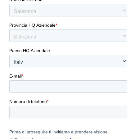
Ansys SIwave / Q3D Extractor release updates
Ansys Motor-CAD release updates
Ansys Maxwell release updates
Ansys Icepak release updates
Ansys Sherlock release updates
Ansys AI tools