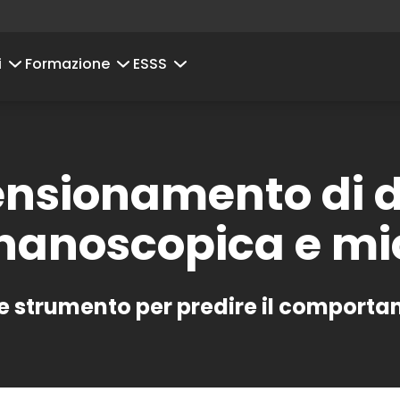
i
Formazione
ESSS
ensionamento di di
a nanoscopica e m
strumento per predire il comportame