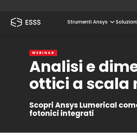
Strumenti Ansys
Soluzion
WEBINAR
Analisi e dim
ottici a scal
Scopri Ansys Lumerical come 
fotonici integrati