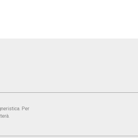
gneristica. Per
terà.