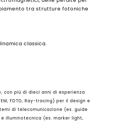
ttromagnetici, delle perdite per
piamento tra strutture fotoniche
inamica classica.
, con più di dieci anni di esperienza
(FEM, FDTD, Ray-tracing) per il design e
sistemi di telecomunicazione (es. guide
 e illuminotecnica (es. marker light,