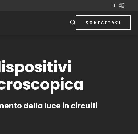
IT
CONTATTACI
spositivi
icroscopica
nto della luce in circuiti