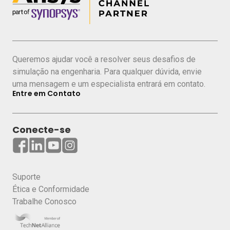
Você vai aprender como:
Realizar
simulações térmicas e estruturais
em motores elétricos
e inversores
Queremos ajudar você a resolver seus desafios de
Integrar
baterias e células a combustível
simulação na engenharia. Para qualquer dúvida, envie
em veículos elétricos
uma mensagem e um especialista entrará em contato.
Analisar
ruído, vibração e aspereza
(NVH)
Entre em Contato
em projetos eletrificados
Otimizar o
conforto e a eficiência
Conecte-se
energética
nos novos designs
Simular a interação dos veículos
com redes
de energia e infraestrutura de recarga
Antecipar
desafios e tendências da
Suporte
Ética e Conformidade
mobilidade sustentável
Trabalhe Conosco
Quem deve participar:
Engenheiros, gestores, pesquisadores e