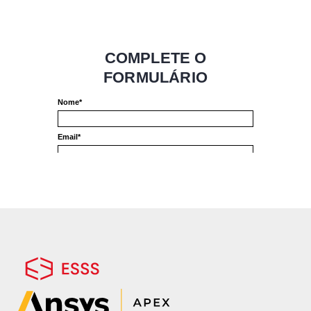
Neste webinar, vamos explorar como a
simulação acelera a inovação. Descubra
como a engenharia virtual otimiza cada
componente, integra sistemas complexos e
prevê o comportamento de veículos
eletrificados com precisão, garantindo um
desenvolvimento mais eficiente e
econômico rumo a um futuro verde.
Vamos apresentar soluções avançadas
para simulação térmica, estrutural e
acústica, além da integração de baterias,
células a combustível e redes de energia
inteligentes. Reduza o tempo de
desenvolvimento, otimize o desempenho e
garanta a confiabilidade em seus projetos.